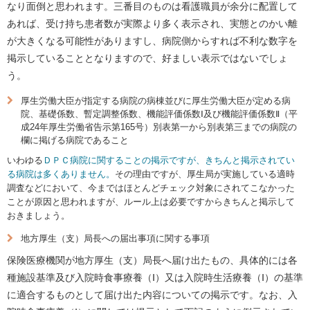
なり面倒と思われます。三番目のものは看護職員が余分に配置して
あれば、受け持ち患者数が実際より多く表示され、実態とのかい離
が大きくなる可能性がありますし、病院側からすれば不利な数字を
掲示していることとなりますので、好ましい表示ではないでしょ
う。
厚生労働大臣が指定する病院の病棟並びに厚生労働大臣が定める病
院、基礎係数、暫定調整係数、機能評価係数Ⅰ及び機能評価係数Ⅱ（平
成24年厚生労働省告示第165号）別表第一から別表第三までの病院の
欄に掲げる病院であること
いわゆる
ＤＰＣ病院に関することの掲示ですが、きちんと掲示されてい
る病院は多くありません。
その理由ですが、厚生局が実施している適時
調査などにおいて、今まではほとんどチェック対象にされてこなかった
ことが原因と思われますが、ルール上は必要ですからきちんと掲示して
おきましょう。
地方厚生（支）局長への届出事項に関する事項
保険医療機関が地方厚生（支）局長へ届け出たもの、具体的には各
種施設基準及び入院時食事療養（Ⅰ）又は入院時生活療養（Ⅰ）の基準
に適合するものとして届け出た内容についての掲示です。なお、入