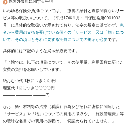
保険外負担に関する事項
いわゆる保険外負担については、「療養の給付と直接関係ないサー
ビス等の取扱いについて」（平成17年９月１日保医発第0901002
号）に具体的な取扱いが示されており、法令の規定に基づかず、
患
者から費用の支払を受けている個々の「サービス」又は「物」につ
いて、その項目とそれに要する実費についての掲示が必要
です。
具体的には下記のような掲示が必要です。
「当院では、以下の項目について、その使用量、利用回数に応じた
実費の負担をお願いしています。
紙おむつ代 1枚につき 〇〇円
理髪代 1回につき〇〇〇〇円
――― ―――― ―――円
なお、衛生材料等の治療（看護）行為及びそれに密接に関連した
「サービス」や「物」についての費用の徴収や、「施設管理費」等
の曖昧な名目での費用の徴収は、一切認められていません。」