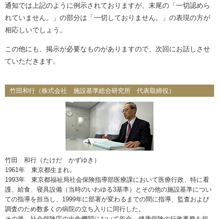
通知では上記のように例示されておりますが、末尾の「一切認めら
れていません。」の部分は「一切しておりません。」の表現の方が
相応しいでしょう。
この他にも、掲示が必要なものがありますので、次回にお話しさせ
ていただきます。
竹田和行（株式会社 施設基準総合研究所 代表取締役）
竹田 和行（たけだ かずゆき）
1961年 東京都生まれ。
1993年 東京都福祉局社会保険指導部医療課において医療行政、特に看
護、給食、寝具設備（当時のいわゆる3基準）とその他の施設基準につい
ての指導を担当し、1999年に部署が変わるまでの間に指導、監査および
調査のため数多くの病院の立ち入りに同行した。
その後、社会保険庁の出先機関において年金、健康保険の行政事務を担