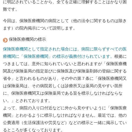
に明記されていることから、全てを正確に理解することはかなり困
難です。
今回は、保険医療機関の病院として（他の法令に関するものは除き
ます）の院内掲示について説明します。
保険医療機関の標示
保険医療機関として指定された場合には、病院に限らずすべての医
療機関に「保険医療機関」の標示が義務付けられています。
根拠に
つきましては、意外に知られていないと思われますが「保険医療機
関及び保険薬局の指定並びに保険医及び保険薬剤師の登録に関する
省令」と言われるものがあり、その中の第７条に「保険医療機関又
は保険薬局は、その病院若しくは診療所又は薬局の見やすい箇所
に、保険医療機関又は保険薬局である旨を標示しなければならな
い。」とされております。
よって、病院の入り口付近などに外から見やすいように「保険医療
機関」とわかるように標示しなければなりません。最近では、他の
公費適用（生活保護法や労災など）などの標示と一緒に掲示してい
るところが多くなっております。