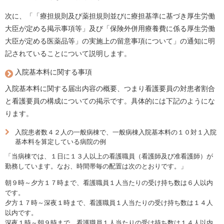
次に、「「療担規則及び薬担規則並びに療担基準に基づき厚生労働
大臣が定める掲示事項等」及び「保険外併用療養費に係る厚生労働
大臣が定める医薬品等」の実施上の留意事項について」の通知に明
記されていることについて説明します。
入院基本料に関する事項
入院基本料に関する届出内容の概要、つまり看護要員の対患者割合
と看護要員の構成についての掲示です。具体的には下記のようにな
ります。
入院患者数４２人の一般病棟で、一般病棟入院基本料の１０対１入院
基本料を算定している病院の例
「当病棟では、１日に１３人以上の看護職員（看護師及び准看護師）が
勤務しています。なお、時間帯毎の配置は次のとおりです。」
朝９時～夕方１７時まで、看護職員１人当たりの受け持ち数は６人以内
です。
夕方１７時～深夜１時まで、看護職員１人当たりの受け持ち数は１４人
以内です。
深夜１時～朝９時まで、看護職員１人当たりの受け持ち数は１４人以内