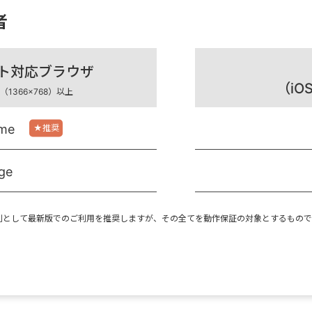
者
ト対応ブラウザ
（iO
1366×768）以上
me
ge
則として最新版でのご利用を推奨しますが、その全てを動作保証の対象とするもの