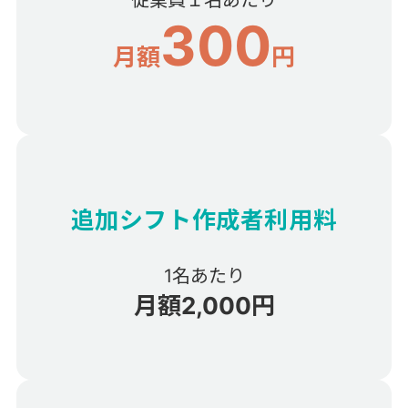
300
月額
円
追加シフト作成者利用料
1名あたり
月額
2,000
円